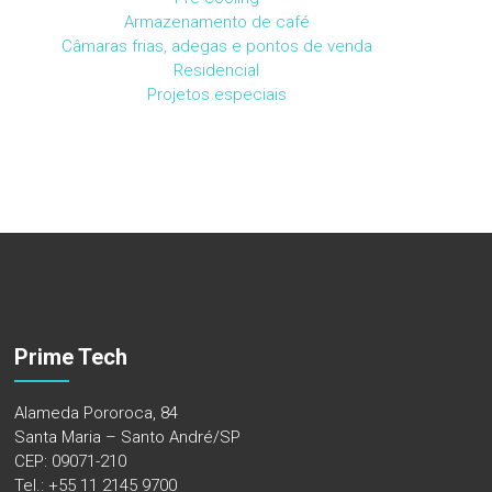
Armazenamento de café
Câmaras frias, adegas e pontos de venda
Residencial
Projetos especiais
Prime Tech
Alameda Pororoca, 84
Santa Maria – Santo André/SP
CEP: 09071-210
Tel.: +55 11 2145 9700