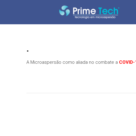
Skip
PRIME
to
content
TECH
Tecnologia em
microaspersão
.
A Microaspersão como aliada no combate a
COVID-