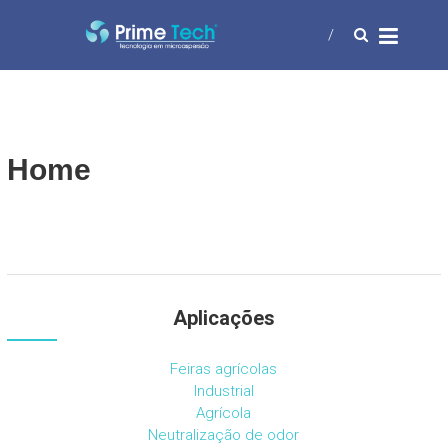
Skip
PRIME TECH
to
Tecnologia em microaspersão
content
Home
Aplicações
Feiras agrícolas
Industrial
Agrícola
Neutralização de odor